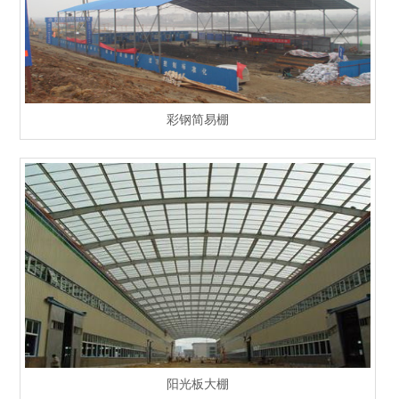
彩钢简易棚
阳光板大棚